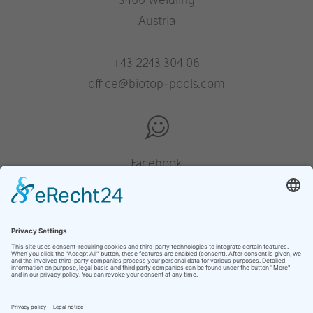
Austria
—
+43 2243 304 06
office@biotop-pools.com
Facebook
Instagram
Pinterest
Houzz
YouTube