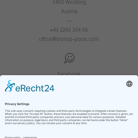
3400 Weidling
Austria
—
+43 2243 304 06
office@biotop-pools.com
Facebook
Instagram
Pinterest
Houzz
YouTube