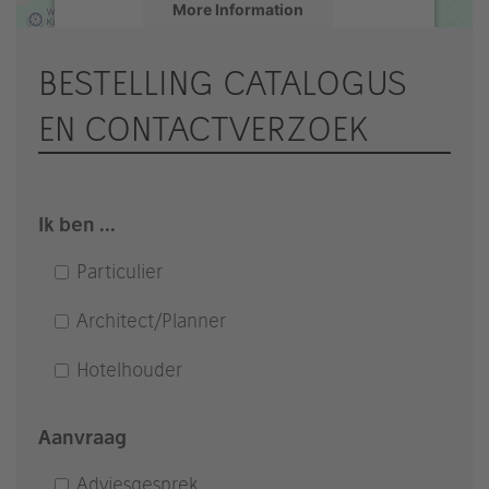
More Information
Accept
BESTELLING CATALOGUS
powered by
Usercentrics Consent
EN CONTACTVERZOEK
Management Platform
&
eRecht24
Ik ben ...
Particulier
Architect/Planner
Hotelhouder
Aanvraag
Adviesgesprek