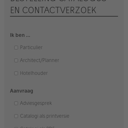
powered by
Usercentrics Consent
EN CONTACTVERZOEK
Management Platform
&
eRecht24
Ik ben ...
Particulier
Architect/Planner
Hotelhouder
Aanvraag
Adviesgesprek
Catalogi als printversie