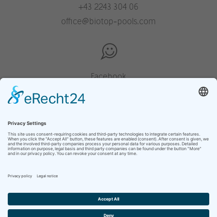
+43 2243 304 06
office@biotop-pools.com
Facebook
Instagram
Pinterest
Houzz
YouTube
site overzicht
privacyverklaring