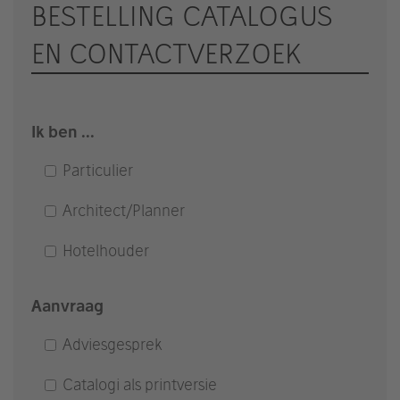
Accept
BESTELLING CATALOGUS
powered by
Usercentrics Consent
EN CONTACTVERZOEK
Management Platform
&
eRecht24
Ik ben ...
Particulier
Architect/Planner
Hotelhouder
Aanvraag
Adviesgesprek
Catalogi als printversie