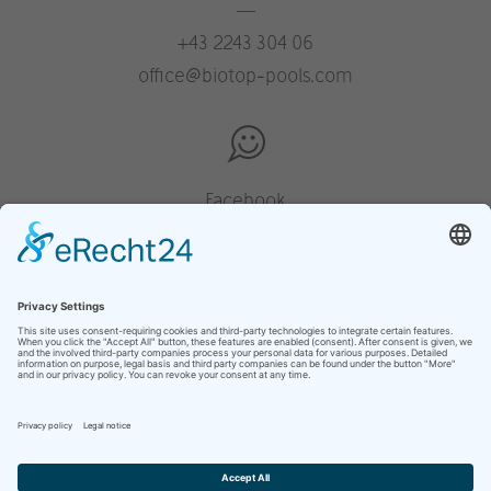
—
+43 2243 304 06
office@biotop-pools.com
Facebook
Instagram
Pinterest
Houzz
YouTube
site overzicht
privacyverklaring