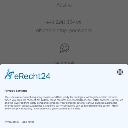
Austria
—
+43 2243 304 06
office@biotop-pools.com
Facebook
Instagram
Pinterest
Houzz
YouTube