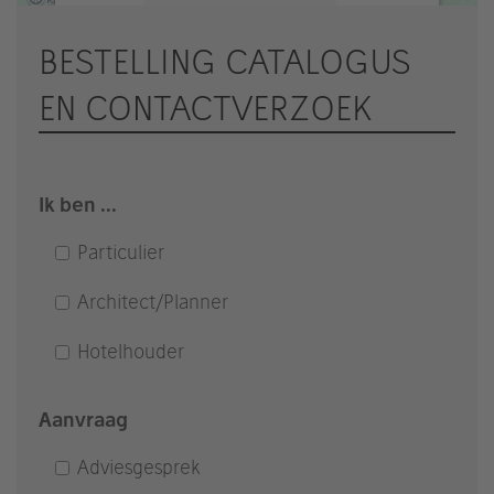
Accept
BESTELLING CATALOGUS
powered by
Usercentrics Consent
EN CONTACTVERZOEK
Management Platform
&
eRecht24
Ik ben ...
Particulier
Architect/Planner
Hotelhouder
Aanvraag
Adviesgesprek