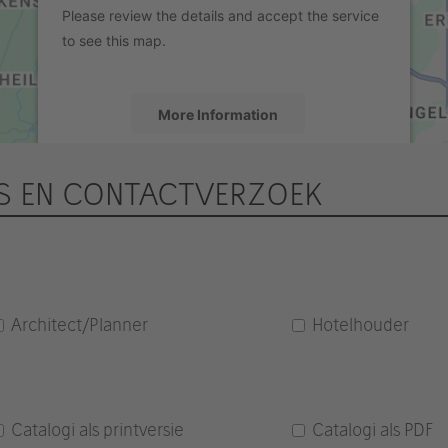
Please review the details and accept the service
to see this map.
More Information
Accept
S EN CONTACTVERZOEK
powered by
Usercentrics Consent
Management Platform
&
eRecht24
Architect/Planner
Hotelhouder
Catalogi als printversie
Catalogi als PDF