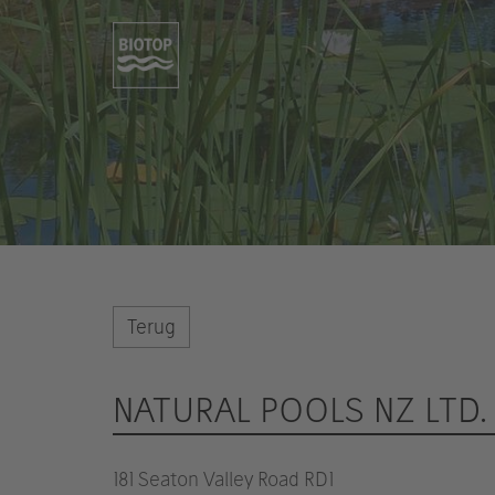
Terug
NATURAL POOLS NZ LTD.
181 Seaton Valley Road RD1