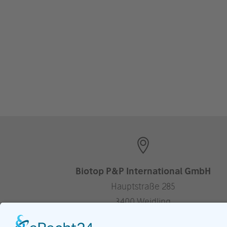
Biotop P&P International GmbH
Hauptstraße 285
3400 Weidling
Austria