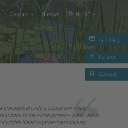
Contact
Nieuws
NL/BE
Aanvraag
Partner
Contact
atural pools provide a unique swimming
xperience to the home garden – water, plants
nd wildlife blend together harmoniously