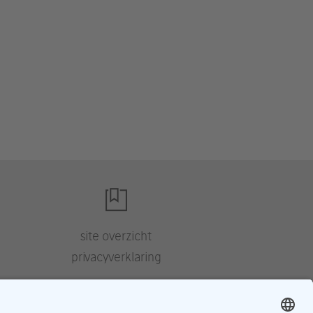
site overzicht
privacyverklaring