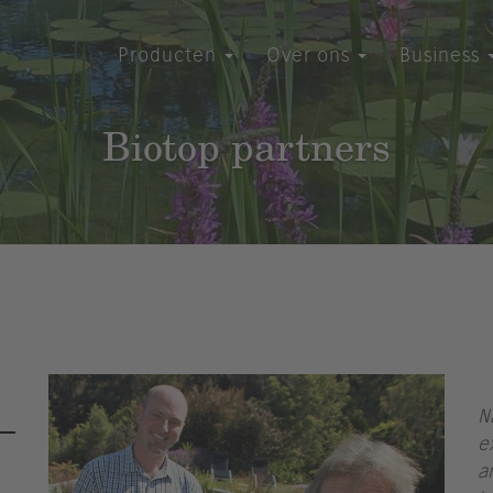
Producten
Over ons
Business
Biotop partners
N
e
a