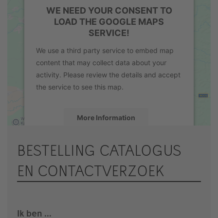
WE NEED YOUR CONSENT TO
LOAD THE GOOGLE MAPS
SERVICE!
We use a third party service to embed map
content that may collect data about your
activity. Please review the details and accept
the service to see this map.
More Information
Accept
BESTELLING CATALOGUS
powered by
Usercentrics Consent
EN CONTACTVERZOEK
Management Platform
&
eRecht24
Ik ben ...