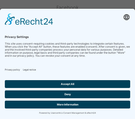
Facebook
Instagram
Pinterest
Houzz
YouTube
site overzicht
privacyverklaring
Website by
berghWerk New Media