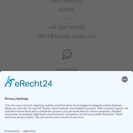
3400 Weidling
Austria
—
+43 2243 304 06
office@biotop-pools.com
Facebook
Instagram
Pinterest
Houzz
YouTube