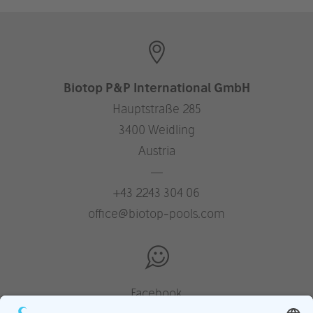
Biotop P&P International GmbH
Hauptstraße 285
3400 Weidling
Austria
—
+43 2243 304 06
office@biotop-pools.com
Facebook