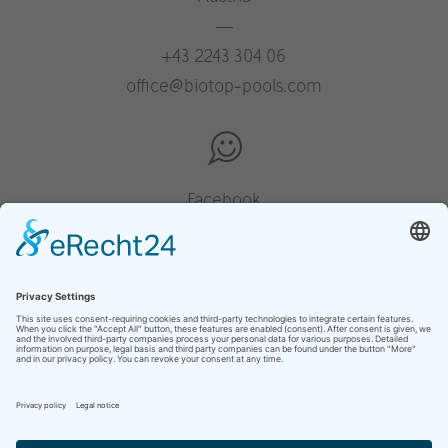
—
+43 2243 304 06
office@biotop-pools.com
Facebook
Instagram
Pinterest
Houzz
YouTube
site overzicht